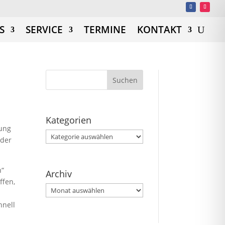
S
SERVICE
TERMINE
KONTAKT
Kategorien
zung
Kategorien
 der
n“
Archiv
ffen,
Archiv
hnell