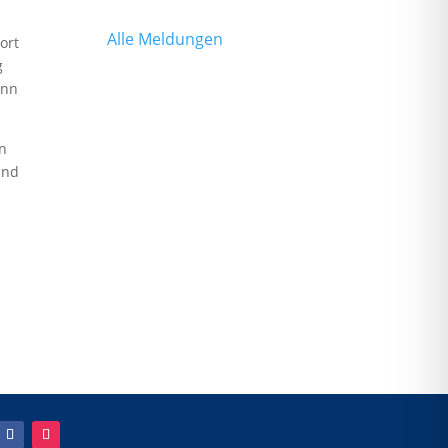
Alle Meldungen
ort
g
enn
n
und