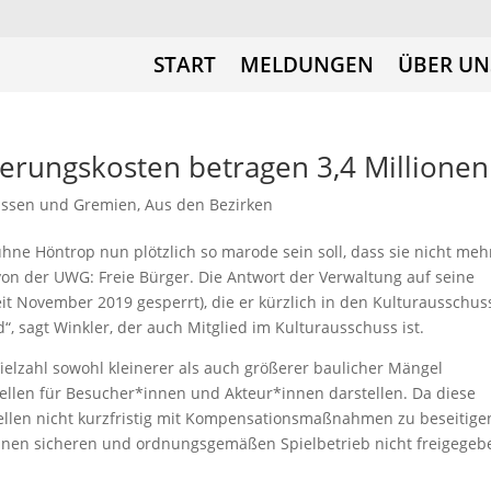
START
MELDUNGEN
ÜBER UN
rungskosten betragen 3,4 Millionen
üssen und Gremien
,
Aus den Bezirken
ühne Höntrop nun plötzlich so marode sein soll, dass sie nicht meh
r von der UWG: Freie Bürger. Die Antwort der Verwaltung auf seine
it November 2019 gesperrt), die er kürzlich in den Kulturausschus
“, sagt Winkler, der auch Mitglied im Kulturausschuss ist.
ielzahl sowohl kleinerer als auch größerer baulicher Mängel
quellen für Besucher*innen und Akteur*innen darstellen. Da diese
len nicht kurzfristig mit Kompensationsmaßnahmen zu beseitige
einen sicheren und ordnungsgemäßen Spielbetrieb nicht freigegeb