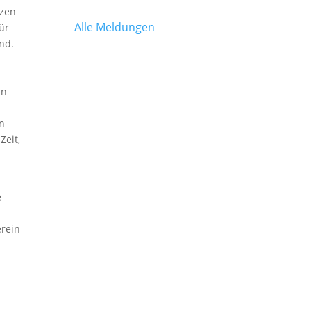
tzen
Alle Meldungen
ür
nd.
an
en
Zeit,
n
e
erein