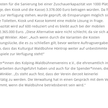
kosten für die Sanierung bei einer Zuschauerkapazität von 1000 Plä
age, den Kiosk und die Kasse) 3.378.000 Euro betragen würden. Da f
o zur Verfügung stehen, wurde geprüft, ob Einsparungen möglich si
ie Toiletten, Kiosk und Kasse kommt eine mobile Lösung in Frage.
pazität wird auf 600 reduziert und es bleibt auch bei der mobilen
2.365.000 Euro. „Diese Alternative wäre nicht schlecht, da sie sich 
agt Winkler. Aber: „Auch wenn durch die Varianten die Kosten
kungslücke, die es zu schließen gilt, bevor weitere Auftragsvergab
n, dass das Kulturgut Waldbühne Höntrop weiter auf unbestimmte 
piele zur Verfügung steht!“
eder*innen des Kolping-Waldbühnenvereins e.V., die ehrenamtlich i
sarbeiten durchgeführt haben und auch für die Spender*innen, di
t Winkler. „Es steht auch fest, dass der Verein derzeit keinerlei
tätig zu werden. Die Verwaltung hat in einen Gespräch mit dem V
kommt, wenn die Waldbühne betriebsbereit sein wird.“