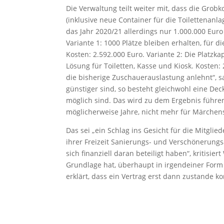
Die Verwaltung teilt weiter mit, dass die Grob
(inklusive neue Container für die Toilettenanl
das Jahr 2020/21 allerdings nur 1.000.000 Eur
Variante 1: 1000 Plätze bleiben erhalten, für d
Kosten: 2.592.000 Euro. Variante 2: Die Platzka
Lösung für Toiletten, Kasse und Kiosk. Kosten: 
die bisherige Zuschauerauslastung anlehnt“, s
günstiger sind, so besteht gleichwohl eine Dec
möglich sind. Das wird zu dem Ergebnis führe
möglicherweise Jahre, nicht mehr für Märchens
Das sei „ein Schlag ins Gesicht für die Mitgli
ihrer Freizeit Sanierungs- und Verschönerung
sich finanziell daran beteiligt haben“, kritisier
Grundlage hat, überhaupt in irgendeiner Form 
erklärt, dass ein Vertrag erst dann zustande 