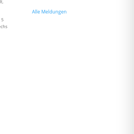
t,
Alle Meldungen
 5
echs