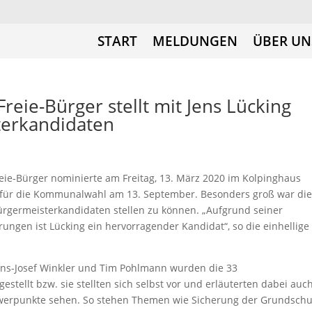
START
MELDUNGEN
ÜBER UN
ie-Bürger stellt mit Jens Lücking
terkandidaten
e-Bürger nominierte am Freitag, 13. März 2020 im Kolpinghaus
für die Kommunalwahl am 13. September. Besonders groß war die
ürgermeisterkandidaten stellen zu können. „Aufgrund seiner
ungen ist Lücking ein hervorragender Kandidat“, so die einhellige
ans-Josef Winkler und Tim Pohlmann wurden die 33
stellt bzw. sie stellten sich selbst vor und erläuterten dabei auc
chwerpunkte sehen. So stehen Themen wie Sicherung der Grundschu