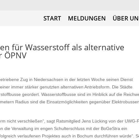
START
MELDUNGEN
ÜBER UN
n für Wasserstoff als alternative
er ÖPNV
 betriebene Zug in Niedersachsen in der letzten Woche seinen Dienst
einer immer stärker genutzten alternativen Antriebsform. Die Städte
ffbusse geordert. Wasserstoffbusse sind im Hinblick auf die Reichwe
lometern Radius sind die Einsatzmöglichkeiten gegenüber Elektrobussen
orm nicht verschließen“, sagt Ratsmitglied Jens Lücking von der UWG-F
enn die Verwaltung im engen Schulterschluss mit der BoGeStra ein
erfolgreich verlaufenen Projektes auch in Bochum durchführen würde“. S