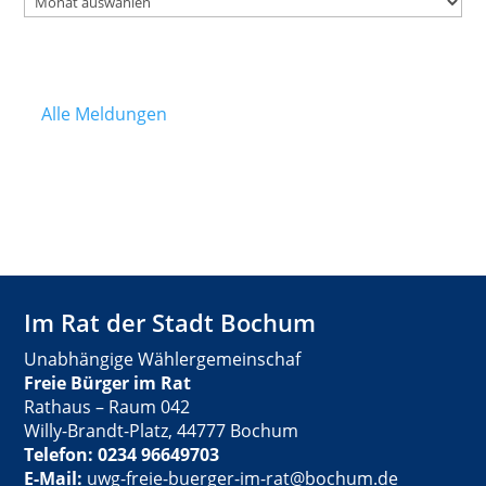
Alle Meldungen
Im Rat der Stadt Bochum
Unabhängige Wählergemeinschaf
Freie Bürger im Rat
Rathaus – Raum 042
Willy-Brandt-Platz, 44777 Bochum
Telefon: 0234 96649703
E-Mail:
uwg-freie-buerger-im-rat@bochum.de