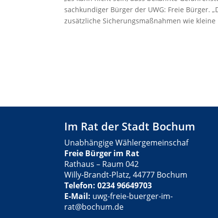
sachkundiger Bürger der UWG: Freie Bürger. „
zusätzliche Sicherungsmaßnahmen wie kleine B
Im Rat der Stadt Bochum
Unabhängige Wählergemeinschaf
Freie Bürger im Rat
Rathaus – Raum 042
Willy-Brandt-Platz, 44777 Bochum
Telefon: 0234 96649703
E-Mail:
uwg-freie-buerger-im-
rat@bochum.de