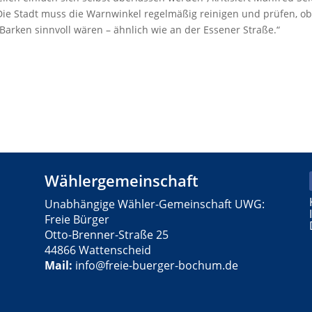
Die Stadt muss die Warnwinkel regelmäßig reinigen und prüfen, ob
arken sinnvoll wären – ähnlich wie an der Essener Straße.“
Wählergemeinschaft
Unabhängige Wähler-Gemeinschaft UWG:
Freie Bürger
Otto-Brenner-Straße 25
44866 Wattenscheid
Mail:
info@freie-buerger-bochum.de