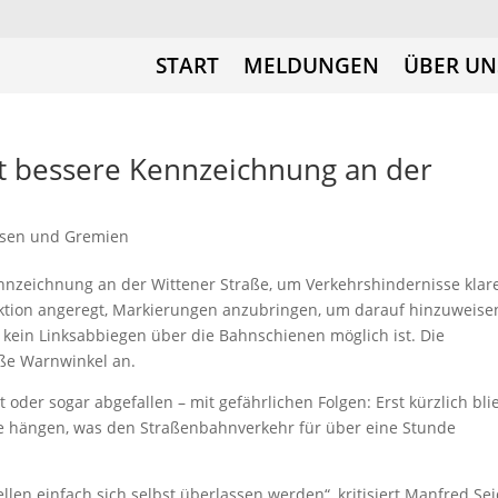
START
MELDUNGEN
ÜBER UN
t bessere Kennzeichnung an der
sen und Gremien
ennzeichnung an der Wittener Straße, um Verkehrshindernisse klar
aktion angeregt, Markierungen anzubringen, um darauf hinzuweise
kein Linksabbiegen über die Bahnschienen möglich ist. Die
iße Warnwinkel an.
 oder sogar abgefallen – mit gefährlichen Folgen: Erst kürzlich bli
te hängen, was den Straßenbahnverkehr für über eine Stunde
len einfach sich selbst überlassen werden“, kritisiert Manfred Sei