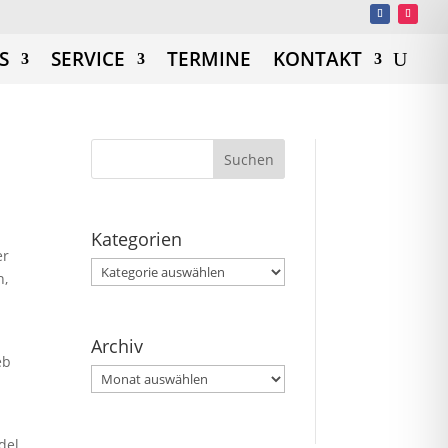
S
SERVICE
TERMINE
KONTAKT
Kategorien
er
Kategorien
n,
Archiv
eb
Archiv
del,