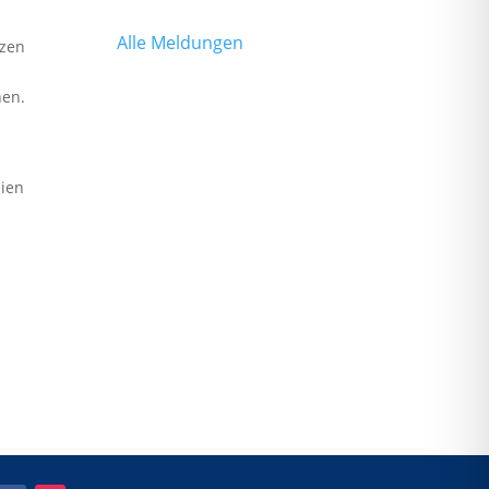
Alle Meldungen
tzen
hen.
mien