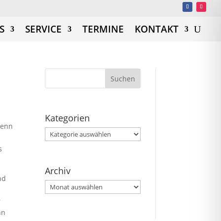
S
SERVICE
TERMINE
KONTAKT
Kategorien
wenn
Kategorien
s
Archiv
nd
Archiv
r
nn