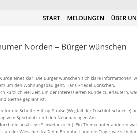
START
MELDUNGEN
ÜBER UN
humer Norden – Bürger wünschen
de eines klar: Die Bürger wünschen sich klare Informationen, 
em um den Wohnungsbau geht. Hans-Friedel Donschen,
ch kürzlich viel Zeit, um der interessierten Runde zu erläutern, wa
 und Gerthe geplant ist.
 für die Schulte-Hiltrop-Straße (Wegfall der Frischluftschneise) u
rung vom Sportplatz und den Nebenanlagen Am
durch die ansässige Schweinezucht). Ein Thema unter anderen wa
es an der Wiescherstraße/Im Brennholt und die Frage, wie sich da