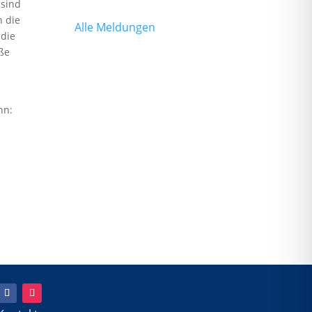
 sind
h die
Alle Meldungen
 die
ße
nn: