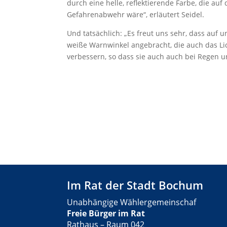
durch eine helle, reflektierende Farbe, die au
Gefahrenabwehr wäre“, erläutert Seidel.
Und tatsächlich: „Es freut uns sehr, dass auf 
weiße Warnwinkel angebracht, die auch das Lic
verbessern, so dass sie auch auch bei Regen 
Im Rat der Stadt Bochum
Unabhängige Wählergemeinschaf
Freie Bürger im Rat
Rathaus – Raum 042