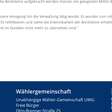
f die Bordsteine aufgebracht werden müsste, ein geeignetes Mittel 
unsere Anregung hin die Verwaltung tätig wurde. Es wurden nun rot
ht refelktieren und somit die Erkennbarkeit der Bordsteine erhebl
und im Dunkeln nicht mehr zu übersehen sind.“
Wählergemeinschaft
Unabhängige Wähler-Gemeinschaft UWG:
Freie Bürger
Otto-Brenner-Straße 25