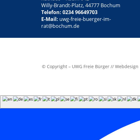
Willy-Brandt-Platz, 44777 Bochum
Telefon: 0234 96649703
E-Mail:
uwg-freie-buerger-im-
rat@bochum.de
© Copyright – UWG Freie Bürger // Webdesign