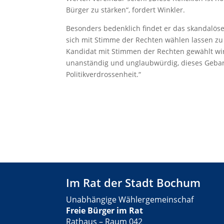
Bürger zu stärken“, fordert Winkler.
Besonders bedenklich findet er das skandalös
sich mit Stimme der Rechten wählen lassen zu
Kandidat mit Stimmen der Rechten gewählt wird. J
unanständig und unglaubwürdig, dieses Gebar
Politikverdrossenheit.“
Im Rat der Stadt Bochum
Unabhängige Wählergemeinschaf
Freie Bürger im Rat
Rathaus – Raum 042