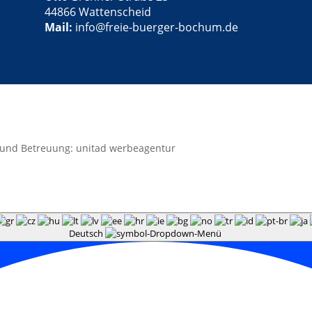
44866 Wattenscheid
Mail:
info@freie-buerger-bochum.de
 und Betreuung: unitad werbeagentur
Deutsch