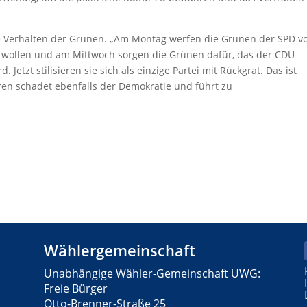
e Verhalten der Grünen. „Am Montag werfen die Grünen der SPD vo
 wollen und am Mittwoch sorgen die Grünen dafür, das der CDU-
etzt stilisieren sie sich als einzige Partei mit Rückgrat. Das ist
en schadet ebenfalls der Demokratie und führt zu
Wählergemeinschaft
Unabhängige Wähler-Gemeinschaft UWG:
Freie Bürger
Otto-Brenner-Straße 25