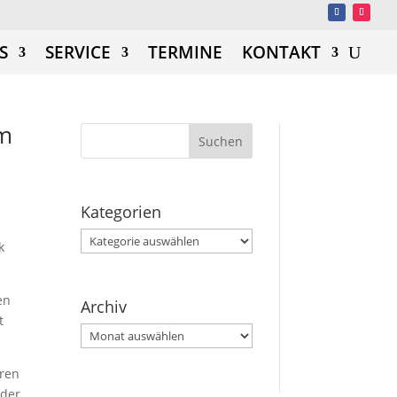
S
SERVICE
TERMINE
KONTAKT
m
Kategorien
Kategorien
k
en
Archiv
t
Archiv
hren
 der