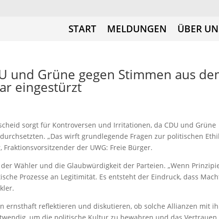
START
MELDUNGEN
ÜBER UN
U und Grüne gegen Stimmen aus de
ar eingestürzt
cheid sorgt für Kontroversen und Irritationen, da CDU und Grüne
 durchsetzten. „Das wirft grundlegende Fragen zur politischen Ethi
er, Fraktionsvorsitzender der UWG: Freie Bürger.
 der Wähler und die Glaubwürdigkeit der Parteien. „Wenn Prinzipi
sche Prozesse an Legitimität. Es entsteht der Eindruck, dass Mach
kler.
ernsthaft reflektieren und diskutieren, ob solche Allianzen mit i
notwendig, um die politische Kultur zu bewahren und das Vertrauen