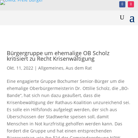
Bürgergruppe um ehemalige OB Scholz
kritisiert zu Recht Krisenwältigung
Okt. 11, 2022
|
Allgemeines
,
Aus dem Rat
Eine engagierte Gruppe Bochumer Senior-Bürger um die
ehemalige Oberbürgermeisterin Dr. Ottilie Scholz, die „BO-
Bande“, hat sich nun dazu geäußert, dass die
Krisenbewältigung der Rathaus-Koalition unzureichend sei.
Es solle ein Hilfsfonds aufgelegt werden, der sich aus
Überschüssen der Stadtwerke speisen soll, damit
Menschen in Not kurzfristig geholfen werden kann. Das
fordert die Gruppe und hat einen entsprechenden
Bürgerantrag, wie ihn §24 der Gemeindeordnung NRW