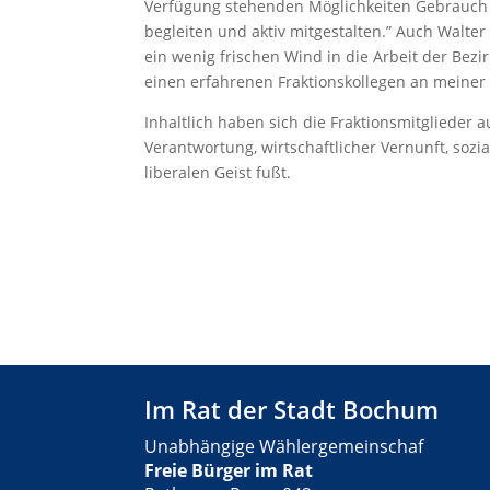
Verfügung stehenden Möglichkeiten Gebrauch m
begleiten und aktiv mitgestalten.” Auch Walter 
ein wenig frischen Wind in die Arbeit der Bezi
einen erfahrenen Fraktionskollegen an meiner 
Inhaltlich haben sich die Fraktionsmitglieder au
Verantwortung, wirtschaftlicher Vernunft, sozi
liberalen Geist fußt.
Im Rat der Stadt Bochum
Unabhängige Wählergemeinschaf
Freie Bürger im Rat