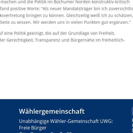
achen und die Politik im Bochumer Norden konstruktiv-kritisch
fand positive Worte: “Als neuer Mandatsträger bin ich zuversichtli
rksvertretung bringen zu können. Gleichzeitig weiß ich zu schätzen,
Seite zu wissen. Wir werden uns in vielen Punkten gut ergänzen.”
f eine Politik geeinigt, die auf der Grundlage von Freiheit,
aler Gerechtigkeit, Transparenz und Bürgernähe im freiheitlich-
Wählergemeinschaft
Unabhängige Wähler-Gemeinschaft UWG:
Freie Bürger